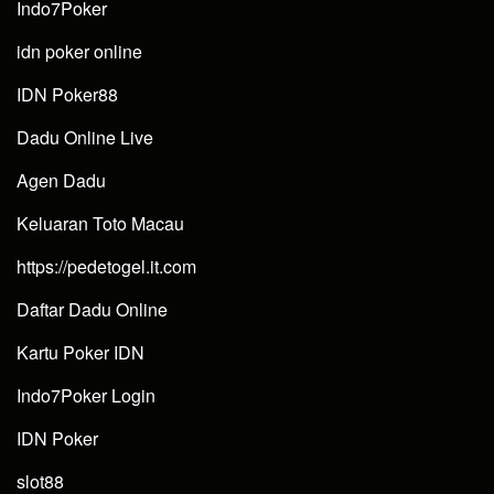
Indo7Poker
idn poker online
IDN Poker88
Dadu Online Live
Agen Dadu
Keluaran Toto Macau
https://pedetogel.it.com
Daftar Dadu Online
Kartu Poker IDN
Indo7Poker Login
IDN Poker
slot88