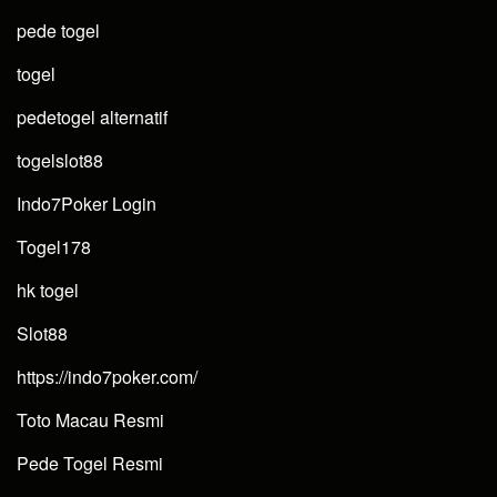
pede togel
togel
pedetogel alternatif
togelslot88
Indo7Poker Login
Togel178
hk togel
Slot88
https://indo7poker.com/
Toto Macau Resmi
Pede Togel Resmi