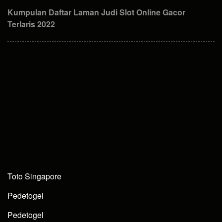
Kumpulan Daftar Laman Judi Slot Online Gacor
Terlaris 2022
Toto Singapore
Pedetogel
Pedetogel