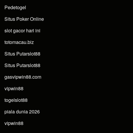
Pedetogel
Situs Poker Online
slot gacor hari ini
totomacau.biz
Situs Putarslot88
Situs Putarslot88
gasvipwin88.com
vipwin88
togelslot88
piala dunia 2026
vipwin88