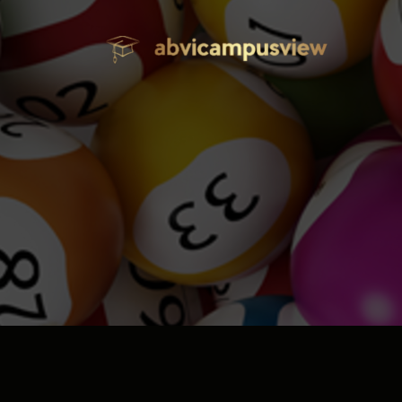
Skip
to
content