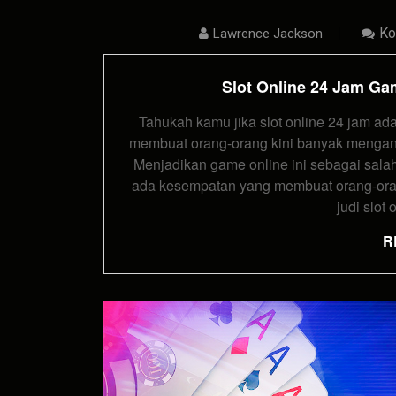
Ko
Lawrence Jackson
Slot Online 24 Jam Ga
Tahukah kamu jika slot online 24 jam a
membuat orang-orang kini banyak mengand
Menjadikan game online ini sebagai salah
ada kesempatan yang membuat orang-orang
judi slot
R