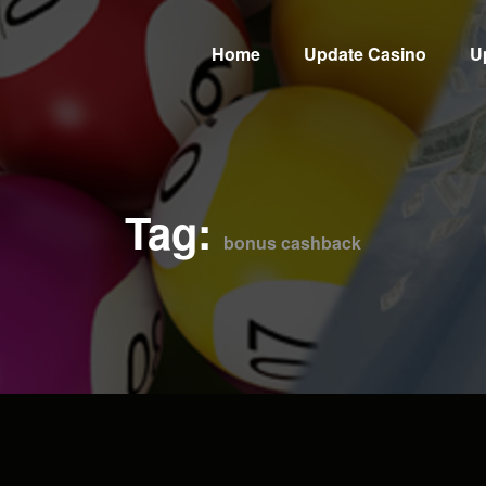
Home
Update Casino
U
Tag:
bonus cashback