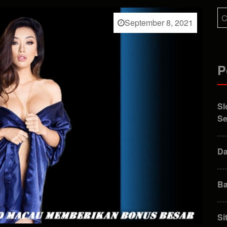
September 8, 2021
P
Sl
Se
Da
Ba
Si