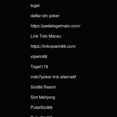
togel
daftar idn poker
https://pedetogelmain.com/
Link Toto Macau
https://linkvipwin88.com/
vipwin88
Togel178
indo7poker link alternatif
Slot88 Resmi
Slot Mahjong
PutarSlot88