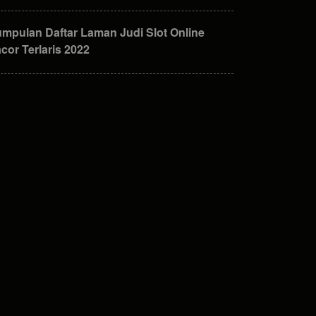
mpulan Daftar Laman Judi Slot Online
cor Terlaris 2022