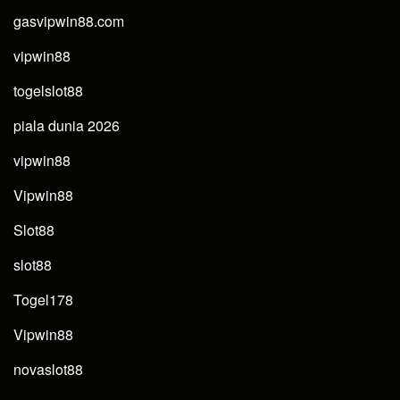
gasvipwin88.com
vipwin88
togelslot88
piala dunia 2026
vipwin88
Vipwin88
Slot88
slot88
Togel178
Vipwin88
novaslot88