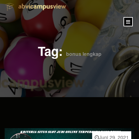
content
Tag:
bonus lengkap
Juni 29, 2021