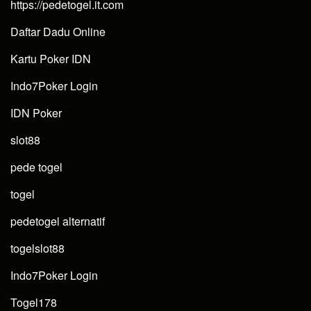
https://pedetogel.it.com
Daftar Dadu Online
Kartu Poker IDN
Indo7Poker Login
IDN Poker
slot88
pede togel
togel
pedetogel alternatif
togelslot88
Indo7Poker Login
Togel178