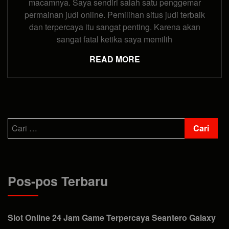
macamnya. Saya sendiri salah satu penggemar
permainan judi online. Pemilihan situs judi terbaik
dan terpercaya itu sangat penting. Karena akan
sangat fatal ketika saya memilih
READ MORE
Pos-pos Terbaru
Slot Online 24 Jam Game Terpercaya Seantero Galaxy