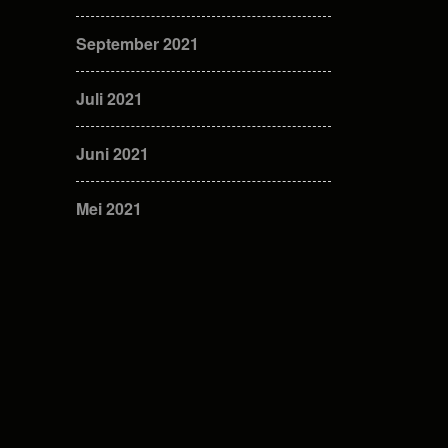
September 2021
Juli 2021
Juni 2021
Mei 2021