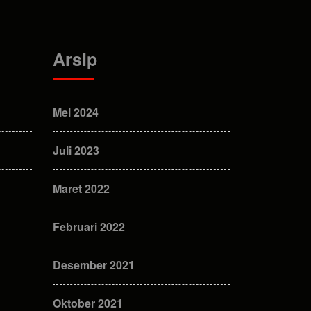
Arsip
Mei 2024
Juli 2023
Maret 2022
Februari 2022
Desember 2021
Oktober 2021