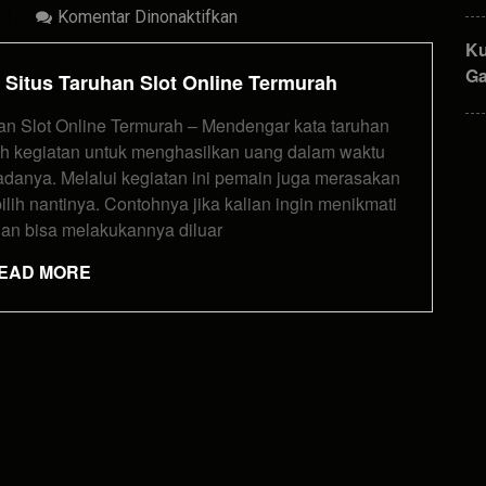
Pada
Komentar Dinonaktifkan
Langkah
Ku
Melakukan
Deposit
Ga
Situs Taruhan Slot Online Termurah
Situs
Taruhan
Slot
n Slot Online Termurah – Mendengar kata taruhan
Online
lah kegiatan untuk menghasilkan uang dalam waktu
Termurah
 adanya. Melalui kegiatan ini pemain juga merasakan
lih nantinya. Contohnya jika kalian ingin menikmati
lian bisa melakukannya diluar
EAD MORE