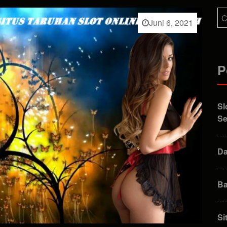
Juni 6, 2021
P
Sl
Se
Da
Ba
Si