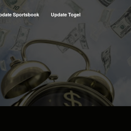
pdate Sportsbook
Update Togel